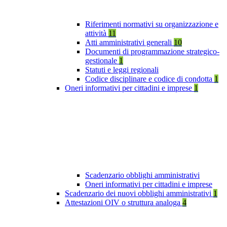
Riferimenti normativi su organizzazione e
attività
11
Atti amministrativi generali
10
Documenti di programmazione strategico-
gestionale
1
Statuti e leggi regionali
Codice disciplinare e codice di condotta
1
Oneri informativi per cittadini e imprese
1
Scadenzario obblighi amministrativi
Oneri informativi per cittadini e imprese
Scadenzario dei nuovi obblighi amministrativi
1
Attestazioni OIV o struttura analoga
4