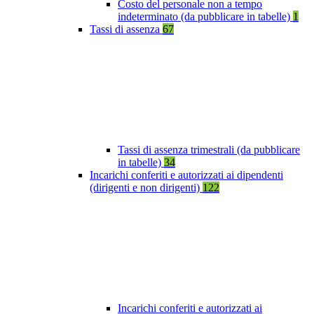
Costo del personale non a tempo
indeterminato (da pubblicare in tabelle)
1
Tassi di assenza
67
Tassi di assenza trimestrali (da pubblicare
in tabelle)
34
Incarichi conferiti e autorizzati ai dipendenti
(dirigenti e non dirigenti)
122
Incarichi conferiti e autorizzati ai