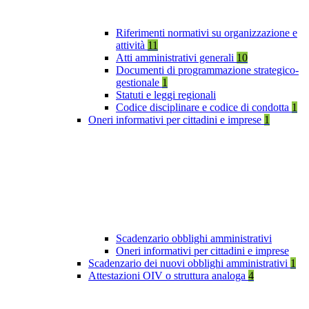
Riferimenti normativi su organizzazione e
attività
11
Atti amministrativi generali
10
Documenti di programmazione strategico-
gestionale
1
Statuti e leggi regionali
Codice disciplinare e codice di condotta
1
Oneri informativi per cittadini e imprese
1
Scadenzario obblighi amministrativi
Oneri informativi per cittadini e imprese
Scadenzario dei nuovi obblighi amministrativi
1
Attestazioni OIV o struttura analoga
4