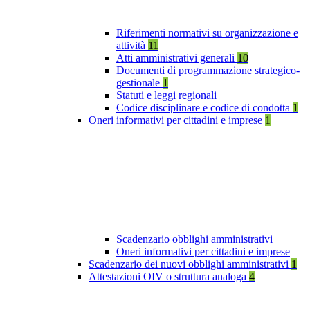
Riferimenti normativi su organizzazione e
attività
11
Atti amministrativi generali
10
Documenti di programmazione strategico-
gestionale
1
Statuti e leggi regionali
Codice disciplinare e codice di condotta
1
Oneri informativi per cittadini e imprese
1
Scadenzario obblighi amministrativi
Oneri informativi per cittadini e imprese
Scadenzario dei nuovi obblighi amministrativi
1
Attestazioni OIV o struttura analoga
4