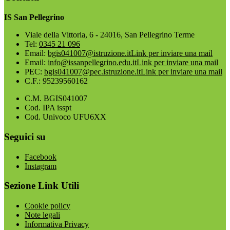
IS San Pellegrino
Viale della Vittoria, 6 - 24016, San Pellegrino Terme
Tel:
0345 21 096
Email:
bgis041007@istruzione.it
Link per inviare una mail
Email:
info@issanpellegrino.edu.it
Link per inviare una mail
PEC:
bgis041007@pec.istruzione.it
Link per inviare una mail
C.F.: 95239560162
C.M. BGIS041007
Cod. IPA isspt
Cod. Univoco UFU6XX
Seguici su
Facebook
Instagram
Sezione Link Utili
Cookie policy
Note legali
Informativa Privacy