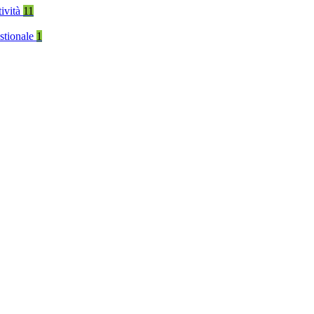
tività
11
stionale
1