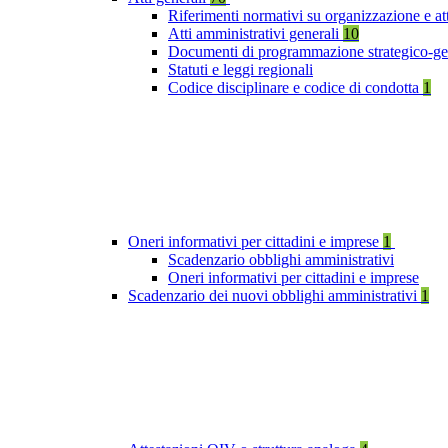
Riferimenti normativi su organizzazione e at
Atti amministrativi generali
10
Documenti di programmazione strategico-ge
Statuti e leggi regionali
Codice disciplinare e codice di condotta
1
Oneri informativi per cittadini e imprese
1
Scadenzario obblighi amministrativi
Oneri informativi per cittadini e imprese
Scadenzario dei nuovi obblighi amministrativi
1