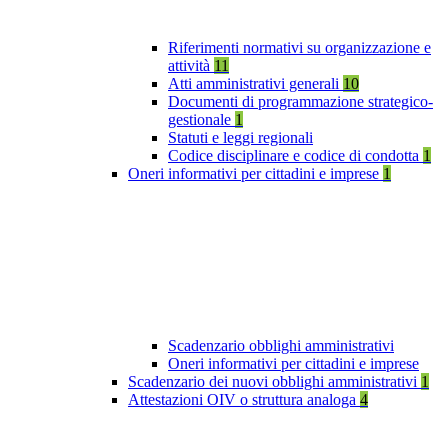
Riferimenti normativi su organizzazione e
attività
11
Atti amministrativi generali
10
Documenti di programmazione strategico-
gestionale
1
Statuti e leggi regionali
Codice disciplinare e codice di condotta
1
Oneri informativi per cittadini e imprese
1
Scadenzario obblighi amministrativi
Oneri informativi per cittadini e imprese
Scadenzario dei nuovi obblighi amministrativi
1
Attestazioni OIV o struttura analoga
4