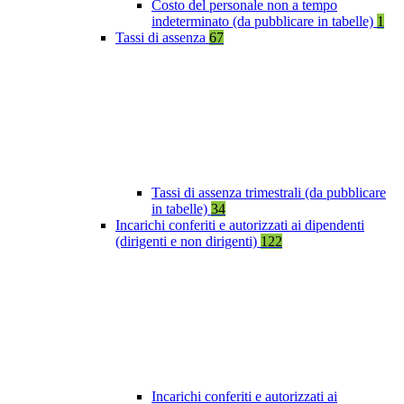
Costo del personale non a tempo
indeterminato (da pubblicare in tabelle)
1
Tassi di assenza
67
Tassi di assenza trimestrali (da pubblicare
in tabelle)
34
Incarichi conferiti e autorizzati ai dipendenti
(dirigenti e non dirigenti)
122
Incarichi conferiti e autorizzati ai