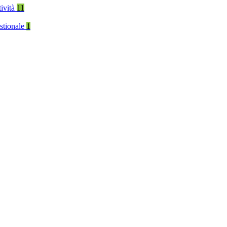
tività
11
stionale
1