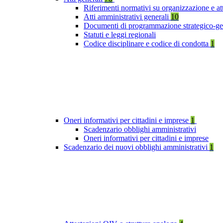
Riferimenti normativi su organizzazione e at
Atti amministrativi generali
10
Documenti di programmazione strategico-ge
Statuti e leggi regionali
Codice disciplinare e codice di condotta
1
Oneri informativi per cittadini e imprese
1
Scadenzario obblighi amministrativi
Oneri informativi per cittadini e imprese
Scadenzario dei nuovi obblighi amministrativi
1