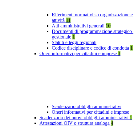
Riferimenti normativi su organizzazione e
attività
11
Atti amministrativi generali
10
Documenti di programmazione strategico-
gestionale
1
Statuti e leggi regionali
Codice disciplinare e codice di condotta
1
Oneri informativi per cittadini e imprese
1
Scadenzario obblighi amministrativi
Oneri informativi per cittadini e imprese
Scadenzario dei nuovi obblighi amministrativi
1
Attestazioni OIV o struttura analoga
4