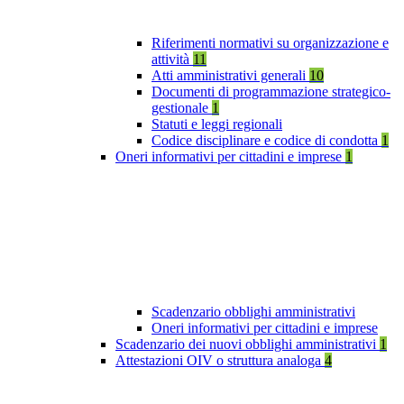
Riferimenti normativi su organizzazione e
attività
11
Atti amministrativi generali
10
Documenti di programmazione strategico-
gestionale
1
Statuti e leggi regionali
Codice disciplinare e codice di condotta
1
Oneri informativi per cittadini e imprese
1
Scadenzario obblighi amministrativi
Oneri informativi per cittadini e imprese
Scadenzario dei nuovi obblighi amministrativi
1
Attestazioni OIV o struttura analoga
4