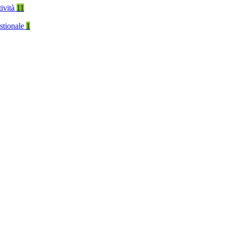
tività
11
stionale
1