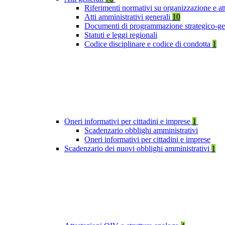
Riferimenti normativi su organizzazione e at
Atti amministrativi generali
10
Documenti di programmazione strategico-ge
Statuti e leggi regionali
Codice disciplinare e codice di condotta
1
Oneri informativi per cittadini e imprese
1
Scadenzario obblighi amministrativi
Oneri informativi per cittadini e imprese
Scadenzario dei nuovi obblighi amministrativi
1