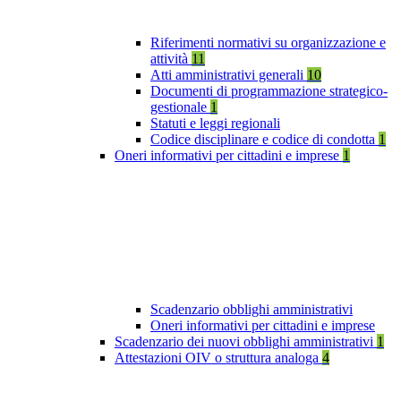
Riferimenti normativi su organizzazione e
attività
11
Atti amministrativi generali
10
Documenti di programmazione strategico-
gestionale
1
Statuti e leggi regionali
Codice disciplinare e codice di condotta
1
Oneri informativi per cittadini e imprese
1
Scadenzario obblighi amministrativi
Oneri informativi per cittadini e imprese
Scadenzario dei nuovi obblighi amministrativi
1
Attestazioni OIV o struttura analoga
4