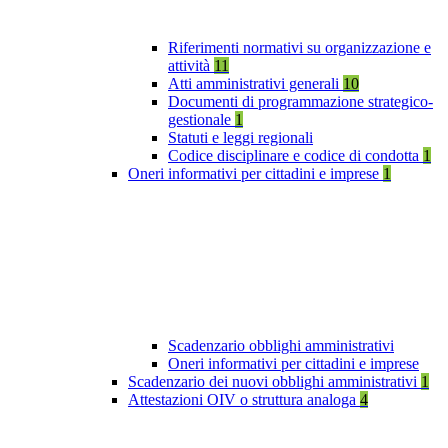
Riferimenti normativi su organizzazione e
attività
11
Atti amministrativi generali
10
Documenti di programmazione strategico-
gestionale
1
Statuti e leggi regionali
Codice disciplinare e codice di condotta
1
Oneri informativi per cittadini e imprese
1
Scadenzario obblighi amministrativi
Oneri informativi per cittadini e imprese
Scadenzario dei nuovi obblighi amministrativi
1
Attestazioni OIV o struttura analoga
4